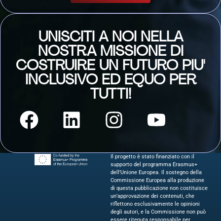
UNISCITI A NOI NELLA
NOSTRA MISSIONE DI
COSTRUIRE UN FUTURO PIU'
INCLUSIVO ED EQUO PER
TUTTI!
Il progetto è stato finanziato con il
supporto del programma Erasmus+
dell’Unione Europea. Il sostegno della
Commissione Europea alla produzione
di questa pubblicazione non costituisce
un’approvazione dei contenuti, che
riflettono esclusivamente le opinioni
degli autori, e la Commissione non può
essere ritenuta responsabile per