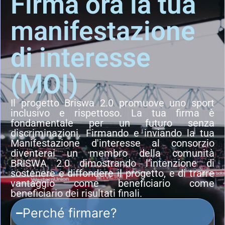
Firma ora la tua
manifestazione
di interesse
(MOI)
Il progetto Briswa 2.0 promuove uno sport
inclusivo e rispettoso. La tua firma è
fondamentale per un futuro senza
discriminazioni. Firmando e inviando la tua
Manifestazione d'interesse al consorzio
diventerai un membro della comunità
BRISWA 2.0 dimostrando l’intenzione di
sostenere e diffondere il progetto, e di trarre
vantaggio come beneficiario come
beneficiario dei risultati finali.
Perché firmare?