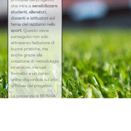
che mira a
sensibilizzare
studenti, allenatori,
docenti e istituzioni sul
tema del razzismo nello
sport
. Questo viene
perseguito non solo
attraverso l’adozione di
buone pratiche, ma
anche grazie alla
creazione di metodologie
innovative, manuali
formativi e un corso
online disponibile sul sito
ufficiale del progetto.
La presenza di BRISWA
2.0 su
“Pianeta Sport”
ha
rappresentato
un’importante occasione
per ampliare la visibilità
del progetto e