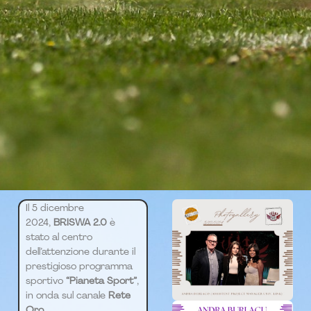
Il 5 dicembre
2024,
BRISWA 2.0
è
stato al centro
dell’attenzione durante il
prestigioso programma
sportivo
“Pianeta Sport”
,
in onda sul canale
Rete
Oro.