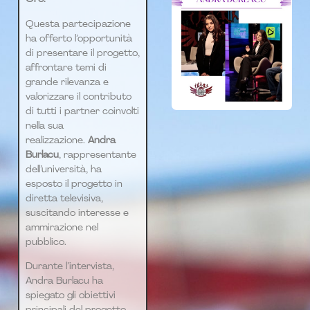
Questa partecipazione
ha offerto l’opportunità
di presentare il progetto,
affrontare temi di
grande rilevanza e
valorizzare il contributo
di tutti i partner coinvolti
nella sua
realizzazione.
Andra
Burlacu
, rappresentante
dell’università, ha
esposto il progetto in
diretta televisiva,
suscitando interesse e
ammirazione nel
pubblico.
Durante l’intervista,
Andra Burlacu ha
spiegato gli obiettivi
principali del progetto,